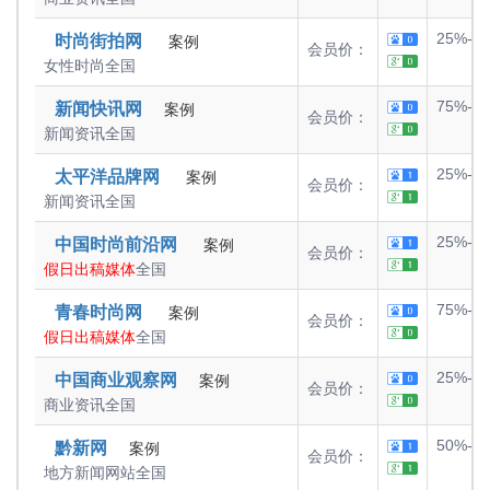
25%-5
时尚街拍网
案例
会员价：
女性时尚
全国
75%-1
新闻快讯网
案例
会员价：
新闻资讯
全国
25%-5
太平洋品牌网
案例
会员价：
新闻资讯
全国
25%-5
中国时尚前沿网
案例
会员价：
假日出稿媒体
全国
75%-1
青春时尚网
案例
会员价：
假日出稿媒体
全国
25%-5
中国商业观察网
案例
会员价：
商业资讯
全国
50%-7
黔新网
案例
会员价：
地方新闻网站
全国