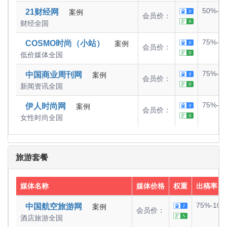
50%-7
21财经网
案例
会员价：
财经
全国
75%-1
COSMO时尚（小站）
案例
会员价：
低价媒体
全国
75%-1
中国商业周刊网
案例
会员价：
新闻资讯
全国
75%-1
伊人时尚网
案例
会员价：
女性时尚
全国
旅游套餐
媒体名称
媒体价格
权重
出稿率
75%-100
中国航空旅游网
案例
会员价：
酒店旅游
全国