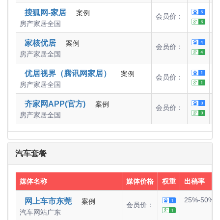
2
搜狐网-家居
案例
会员价：
房产家居
全国
2
家核优居
案例
会员价：
房产家居
全国
2
优居视界（腾讯网家居）
案例
会员价：
房产家居
全国
0
齐家网APP(官方)
案例
会员价：
房产家居
全国
汽车套餐
媒体名称
媒体价格
权重
出稿率
25%-50%
网上车市东莞
案例
会员价：
汽车网站
广东