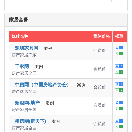
家居套餐
媒体名称
媒体价格
权重
5
深圳家具网
案例
会员价：
房产家居
广东
5
千家网
案例
会员价：
房产家居
全国
5
中房网（中国房地产协会）
案例
会员价：
房产家居
全国
5
新浪网-地产
案例
会员价：
房产家居
全国
2
搜房网(房天下)
案例
会员价：
房产家居
全国