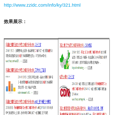
http://www.zzidc.com/info/ky/321.html
效果展示：